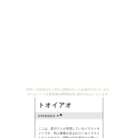
[PR] この広告は3ヶ月以上更新がないため表示されています。
ホームページを更新後24時間以内に表示されなくなります。
トオイアオ
ENTRANCE
ここは、星川ウミが管理しているイラストサ
イトです。同人要素が含まれているイラスト
もありますので、閲覧は自己責任でお願いし