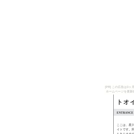
[PR] この広告は
ホームページを更新
トオ
ENTRANCE
ここは、星
イトです。
もあります