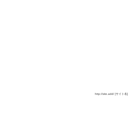
http://site.add/ [サイト名]